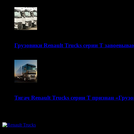
Грузовики Renault Trucks нового модельного ряда&nb...
06.02.2014
Грузовики Renault Trucks серии T завоевыва
Спустя несколько месяцев после начала производства...
29.01.2014
Тягач Renault Trucks серии T признан «Груз
Грузовик Renault Trucks Т новой модельной гаммы уд...